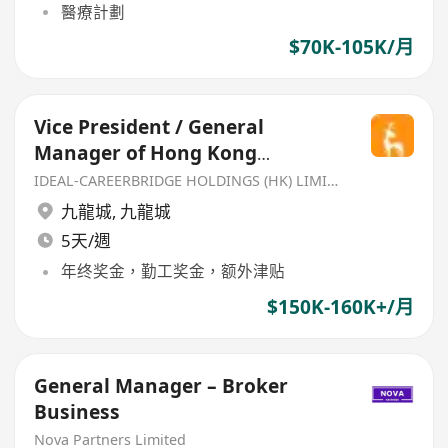
醫療計劃
$70K-105K/月
Vice President / General
Manager of Hong Kong
Supermarket Business
IDEAL-CAREERBRIDGE HOLDINGS (HK) LIMITED
九龍城
,
九龍城
5天/週
年终奖金，勤工奖金，额外津贴
$150K-160K+/月
General Manager – Broker
Business
Nova Partners Limited