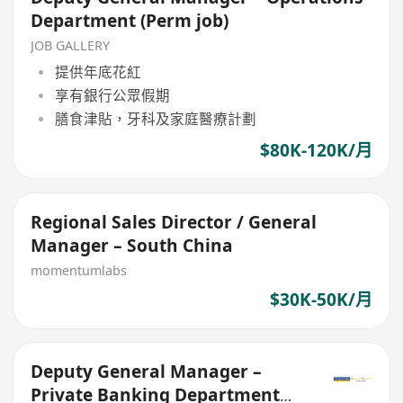
Department (Perm job)
JOB GALLERY
提供年底花紅
享有銀行公眾假期
膳食津貼，牙科及家庭醫療計劃
$80K-120K/月
Regional Sales Director / General
Manager – South China
momentumlabs
$30K-50K/月
Deputy General Manager –
Private Banking Department