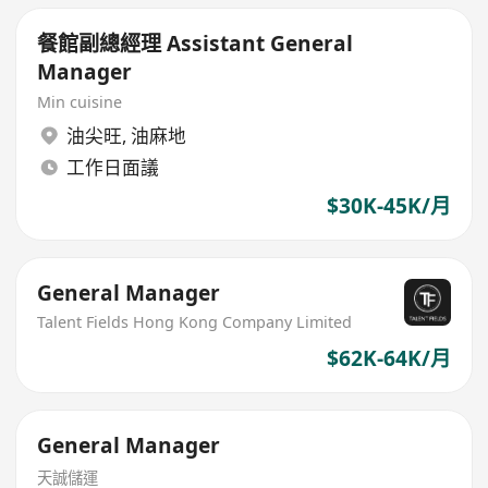
餐館副總經理 Assistant General
Manager
Min cuisine
油尖旺
,
油麻地
工作日面議
$30K-45K/月
General Manager
Talent Fields Hong Kong Company Limited
$62K-64K/月
General Manager
天誠儲運