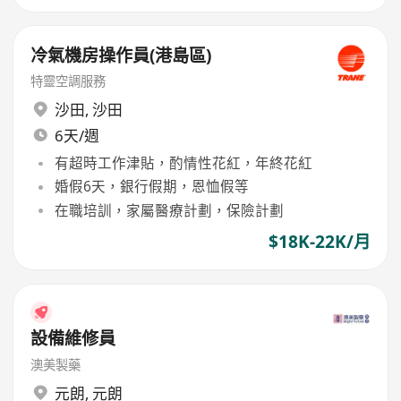
冷氣機房操作員(港島區)
特靈空調服務
沙田
,
沙田
6天/週
有超時工作津貼，酌情性花紅，年終花紅
婚假6天，銀行假期，恩恤假等
在職培訓，家屬醫療計劃，保險計劃
$18K-22K/月
設備維修員
澳美製藥
元朗
,
元朗