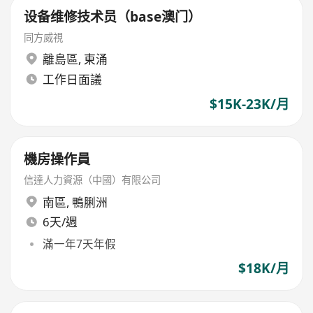
设备维修技术员（base澳门）
同方威視
離島區
,
東涌
工作日面議
$15K-23K/月
機房操作員
信達人力資源（中國）有限公司
南區
,
鴨脷洲
6天/週
滿一年7天年假
$18K/月