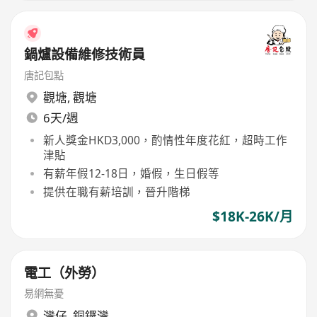
鍋爐設備維修技術員
唐記包點
觀塘
,
觀塘
6天/週
新人獎金HKD3,000，酌情性年度花紅，超時工作
津貼
有薪年假12-18日，婚假，生日假等
提供在職有薪培訓，晉升階梯
$18K-26K/月
電工（外勞）
易網無憂
灣仔
,
銅鑼灣