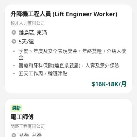
升降機工程人員 (Lift Engineer Worker)
領才人力有限公司
離島區
,
東涌
5天/週
季度、年度及安全表現獎金，年終雙糧，介紹人獎
金
醫療和牙科保險(連直系親屬)，人壽及意外保險
五天工作周，輪班津貼
$16K-18K/月
最新
電工師傅
明盛工程有限公司
荃灣
,
荃灣