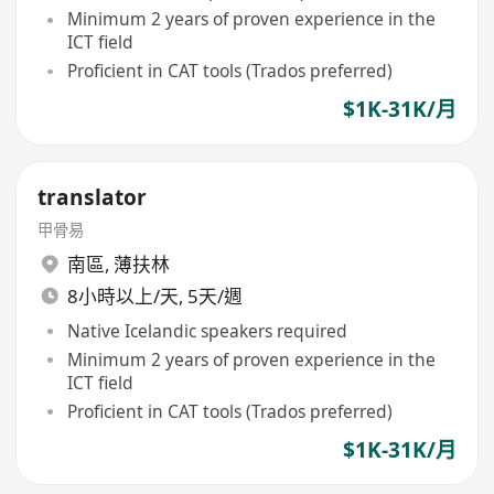
Minimum 2 years of proven experience in the
ICT field
Proficient in CAT tools (Trados preferred)
$1K-31K/月
translator
甲骨易
南區
,
薄扶林
8小時以上/天, 5天/週
Native Icelandic speakers required
Minimum 2 years of proven experience in the
ICT field
Proficient in CAT tools (Trados preferred)
$1K-31K/月