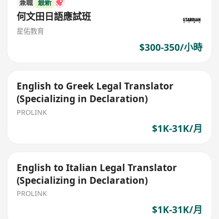
兼職
最新
何文田日語應試班
星佑教育
$300-350/小時
English to Greek Legal Translator
(Specializing in Declaration)
PROLINK
$1K-31K/月
English to Italian Legal Translator
(Specializing in Declaration)
PROLINK
$1K-31K/月