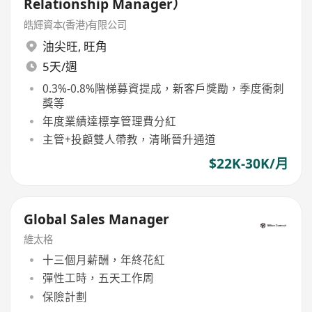
Relationship Manager）
皓輝資本(香港)有限公司
油尖旺
,
旺角
5天/週
0.3%-0.8%階梯募資提成，新客戶獎勵，季度衝刺
獎等
年度業績達標享管理費分紅
主管+投顧雙人帶教，清晰晉升通道
$22K-30K/月
Global Sales Manager
維太格
十三個月薪酬，年終花紅
彈性工時，五天工作周
保險計劃