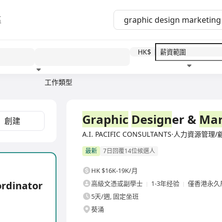
區
HK$
工作類型
教育程度
福利待遇
全職
Graphic
Design
er &
Mar
創建
A.I. PACIFIC CONSULTANTS·人力資源管理
最新
7日回覆14位候選人
HK $16K-19K/月
rdinator
高級文憑或副學士
1-3年经验
僅香港永久
5天/週, 固定坐班
葵涌