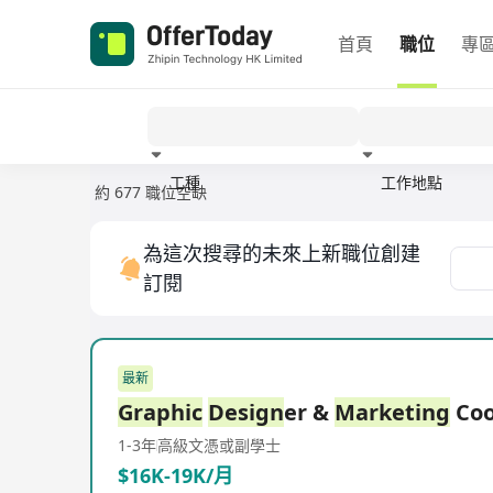
首頁
職位
專
工種
工作地點
約 677 職位空缺
經驗
為這次搜尋的未來上新職位創建
訂閱
最新
Graphic
Design
er &
Marketing
Coo
1-3年
高級文憑或副學士
$16K-19K/月