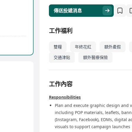
傳送投遞消息
工作福利
雙糧
年終花紅
額外產假
交通津貼
額外醫療保險
工作內容
Responsibilities
Plan and execute graphic design and vi
including POP materials, leaflets, ban
(Instagram, Facebook), EDMs, digital a
visuals to support campaign launches