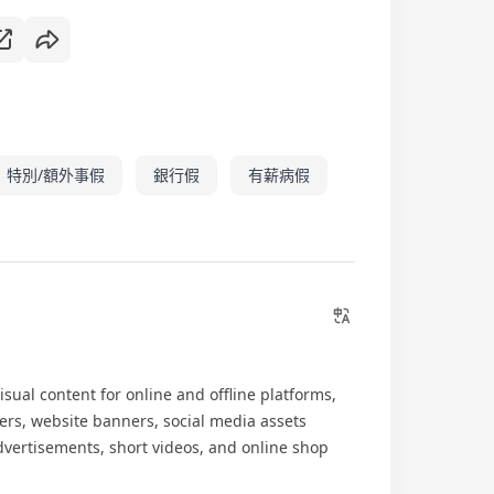
特別/額外事假
銀行假
有薪病假
sual content for online and offline platforms,
ners, website banners, social media assets
dvertisements, short videos, and online shop