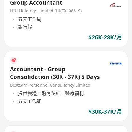
Group Accountant
NIU Holdings Limited (HKEX: 08619)
五天工作周
銀行假
$26K-28K/月
Accountant - Group
Consolidation (30K - 37K) 5 Days
Besteam Personnel Consultancy Limited
提供雙糧，酌情花紅，醫療福利
五天工作週
$30K-37K/月