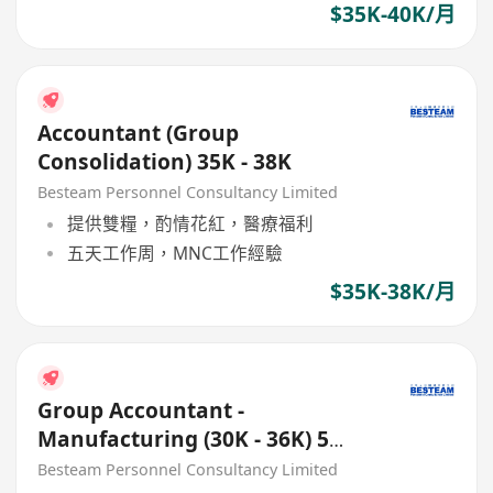
$35K-40K/月
Accountant (Group
Consolidation) 35K - 38K
Besteam Personnel Consultancy Limited
提供雙糧，酌情花紅，醫療福利
五天工作周，MNC工作經驗
$35K-38K/月
Group Accountant -
Manufacturing (30K - 36K) 5
Days
Besteam Personnel Consultancy Limited