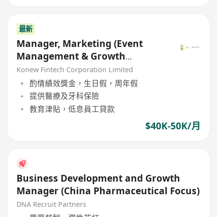
最新
Manager, Marketing (Event
Management & Growth
Marketing)
Konew Fintech Corporation Limited
酌情績效獎金，生日假，周年假
提供醫療及牙科保險
教育津貼，低息員工貸款
$40K-50K/月
Business Development and Growth
Manager (China Pharmaceutical Focus)
DNA Recruit Partners