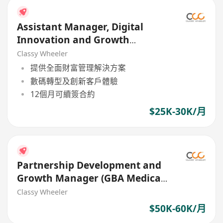
Assistant Manager, Digital
Innovation and Growth
(Program Coordination)
Classy Wheeler
提供全面財富管理解決方案
數碼轉型及創新客戶體驗
12個月可續簽合約
$25K-30K/月
Partnership Development and
Growth Manager (GBA Medical
/ Insurance)
Classy Wheeler
$50K-60K/月