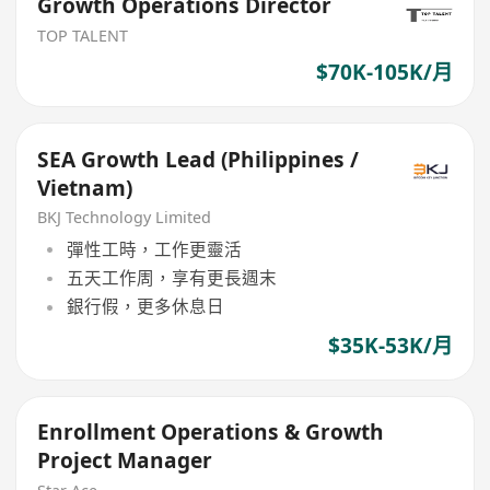
Growth Operations Director
TOP TALENT
$70K-105K/月
SEA Growth Lead (Philippines /
Vietnam)
BKJ Technology Limited
彈性工時，工作更靈活
五天工作周，享有更長週末
銀行假，更多休息日
$35K-53K/月
Enrollment Operations & Growth
Project Manager