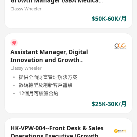
Growth Manager (GBA Medical
/ Insurance)
Classy Wheeler
$50K-60K/月
Assistant Manager, Digital
Innovation and Growth
(Program Coordination)
Classy Wheeler
提供全面財富管理解決方案
數碼轉型及創新客戶體驗
12個月可續簽合約
$25K-30K/月
HK-VPW-004--Front Desk & Sales
Operations Executive (Growth