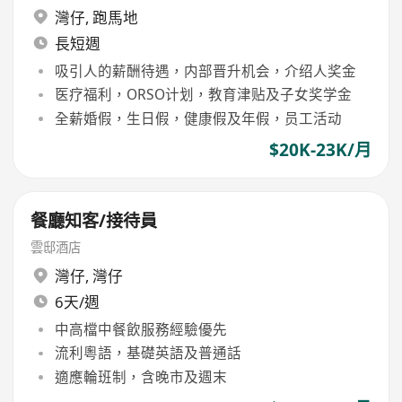
灣仔
,
跑馬地
長短週
吸引人的薪酬待遇，内部晋升机会，介绍人奖金
医疗福利，ORSO计划，教育津贴及子女奖学金
全薪婚假，生日假，健康假及年假，员工活动
$20K-23K/月
餐廳知客/接待員
雲邸酒店
灣仔
,
灣仔
6天/週
中高檔中餐飲服務經驗優先
流利粵語，基礎英語及普通話
適應輪班制，含晚市及週末