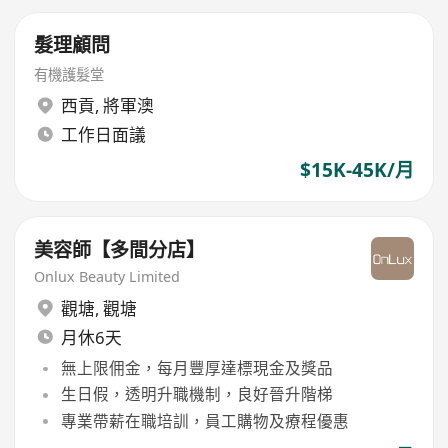
髮理顧問
有機護髮堂
西貢
,
將軍澳
工作日面議
$15K-45K/月
美容師【多間分店】
Onlux Beauty Limited
觀塘
,
觀塘
月休6天
無上限佣金，每月豐厚達標現金及獎品
生日假，透明升職機制，良好晉升階梯
專業帶薪在職培訓，員工購物及療程優惠