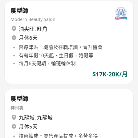
髮型師
Modern Beauty Salon
油尖旺
,
旺角
月休6天
醫療津貼，職前及在職培訓，晉升機會
有薪年假10天起，生日假，婚假等
每月6天假期，輪班輪休制
$17K-20K/月
髮型師
桂圓美
九龍城
,
九龍城
月休5天
技術抽成 + 零售產品提成，多勞多得