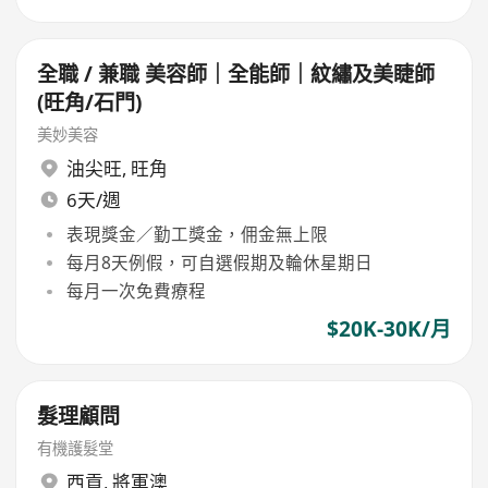
全職 / 兼職 美容師｜全能師｜紋繡及美睫師
(旺角/石門)
美妙美容
油尖旺
,
旺角
6天/週
表現獎金／勤工獎金，佣金無上限
每月8天例假，可自選假期及輪休星期日
每月一次免費療程
$20K-30K/月
髮理顧問
有機護髮堂
西貢
,
將軍澳