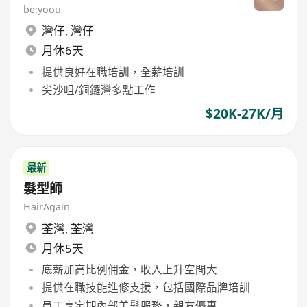
be:yoou
灣仔
,
灣仔
月休6天
提供良好在職培訓，全薪培訓
尖沙咀/銅鑼灣多點工作
$20K-27K/月
最新
髮型師
HairAgain
荃灣
,
荃灣
月休5天
底薪加高比例佣金，收入上升空間大
提供在職技能進修支援，包括國際品牌培訓
員工享定期內部美髮服務，親友優惠