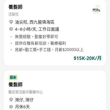
養髮師
活髮社
油尖旺
,
西九龍填海區
4~8小時/天, 工作日面議
無需經驗，勤奮好學即可
提供在職有薪培訓，醫療福利
底薪+勤工奬+手工錢，月薪$20000以上
$15K-20K/月
最新
養髮師
醫宗堂活髮中醫藥中心
灣仔
,
灣仔
月休6天