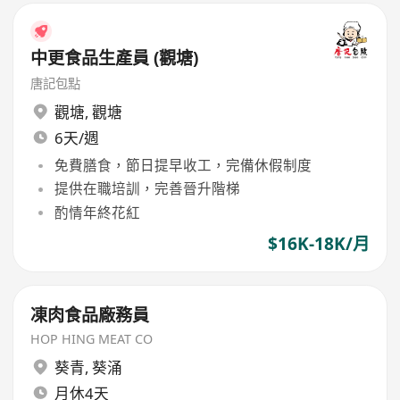
中更食品生產員 (觀塘)
唐記包點
觀塘
,
觀塘
6天/週
免費膳食，節日提早收工，完備休假制度
提供在職培訓，完善晉升階梯
酌情年終花紅
$16K-18K/月
凍肉食品廠務員
HOP HING MEAT CO
葵青
,
葵涌
月休4天