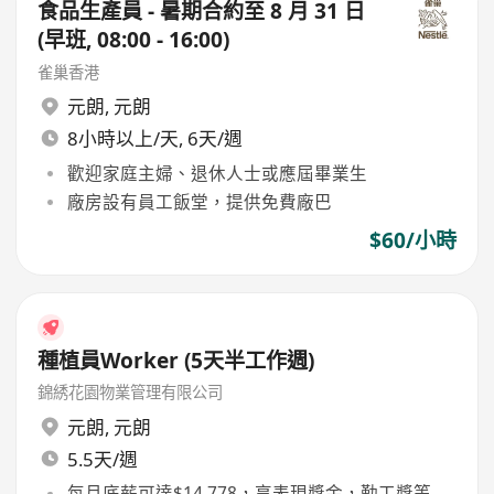
食品生產員 - 暑期合約至 8 月 31 日
(早班, 08:00 - 16:00)
雀巢香港
元朗
,
元朗
8小時以上/天, 6天/週
歡迎家庭主婦、退休人士或應屆畢業生
廠房設有員工飯堂，提供免費廠巴
$60/小時
種植員Worker (5天半工作週)
錦綉花園物業管理有限公司
元朗
,
元朗
5.5天/週
每月底薪可達$14,778，享表現獎金，勤工獎等