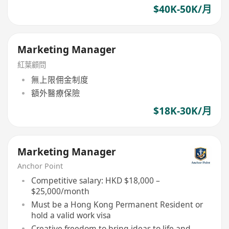
$40K-50K/月
Marketing Manager
紅葉顧問
無上限佣金制度
額外醫療保險
$18K-30K/月
Marketing Manager
Anchor Point
Competitive salary: HKD $18,000 –
$25,000/month
Must be a Hong Kong Permanent Resident or
hold a valid work visa
Creative freedom to bring ideas to life and