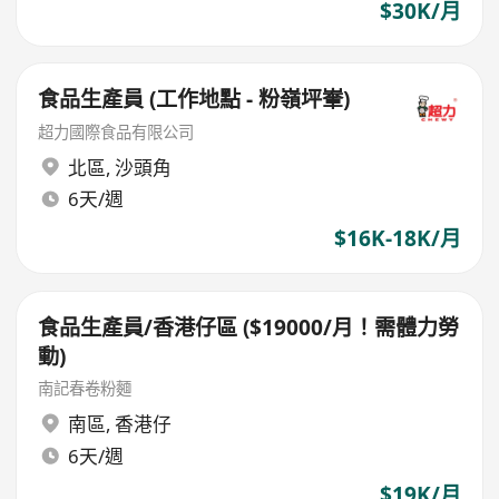
$30K/月
食品生產員 (工作地點 - 粉嶺坪輋)
超力國際食品有限公司
北區
,
沙頭角
6天/週
$16K-18K/月
食品生產員/香港仔區 ($19000/月！需體力勞
動)
南記春卷粉麵
南區
,
香港仔
6天/週
$19K/月