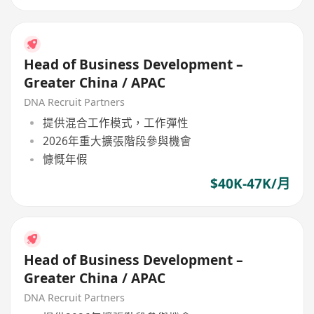
Head of Business Development –
Greater China / APAC
DNA Recruit Partners
提供混合工作模式，工作彈性
2026年重大擴張階段參與機會
慷慨年假
$40K-47K/月
Head of Business Development –
Greater China / APAC
DNA Recruit Partners