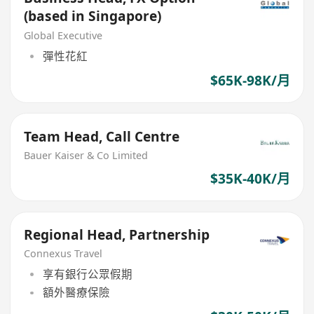
(based in Singapore)
Global Executive
彈性花紅
$65K-98K/月
Team Head, Call Centre
Bauer Kaiser & Co Limited
$35K-40K/月
Regional Head, Partnership
Connexus Travel
享有銀行公眾假期
額外醫療保險