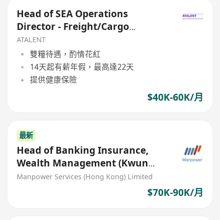
Head of SEA Operations
Director - Freight/Cargo
Forwarding
ATALENT
雙糧待遇，酌情花紅
14天起有薪年假，最高達22天
提供健康保險
$40K-60K/月
最新
Head of Banking Insurance,
Wealth Management (Kwun
Tong)
Manpower Services (Hong Kong) Limited
$70K-90K/月