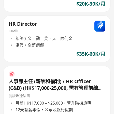
$20K-30K/月
HR Director
Kuailu
年终奖金，勤工奖，无上限佣金
婚假，全薪病假
$35K-60K/月
人事部主任 (薪酬和福利) / HR Officer
(C&B) (HK$17,000-25,000, 需有管理前線零
售員工薪金經驗, 如有佣金處理經驗更好)
健康理療集團
月薪HK$17,000 – $25,000，晉升階梯透明
12天有薪年假，公眾及銀行假期