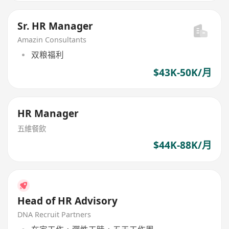
Sr. HR Manager
Amazin Consultants
双粮福利
$43K-50K/月
HR Manager
五維餐飲
$44K-88K/月
Head of HR Advisory
DNA Recruit Partners