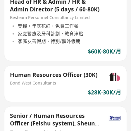
Head of HR & Admin / HR &
Admin Director (5 days / 60-80K)
Besteam Personnel Consultancy Limited
雙糧，年底花紅，免費工作餐
家庭醫療及牙科計劃，教育津貼
家庭友善假期，特別/額外假期
$60K-80K/月
Human Resources Officer (30K)
Bond West Consultants
$28K-30K/月
Senior / Human Resources
Officer (Feishu system), Sheung