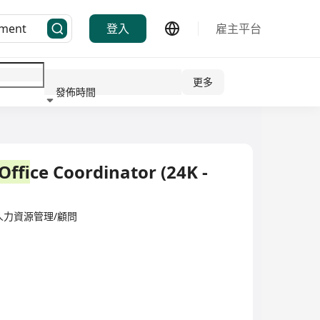
登入
雇主平台
更多
發佈時間
行業
Of
fice Coordinator (24K -
ited·人力資源管理/顧問