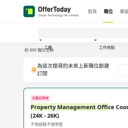
首頁
職位
專
工種
工作地點
約 800 職位空缺
經驗
為這次搜尋的未來上新職位創建
訂閱
活躍招聘者
Property
Management
Of
fice Co
(24K - 26K)
不限經驗
不限學歷