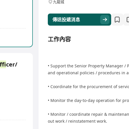
九龍城
傳送投遞消息
工作內容
Of
ficer/
• Support the Senior Property Manager / 
and operational policies / procedures in a
• Coordinate for the procurement of servi
• Monitor the day-to-day operation for pr
• Monitor / coordinate repair & maintenan
out work / reinstatement work.