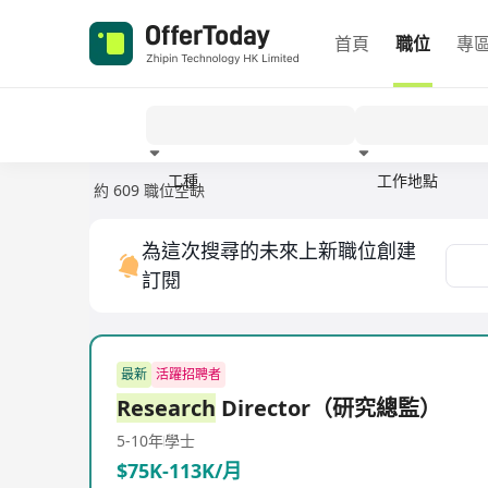
首頁
職位
專
工種
工作地點
約 609 職位空缺
經驗
為這次搜尋的未來上新職位創建
訂閱
最新
活躍招聘者
Research
Director（研究總監）
5-10年
學士
$75K-113K/月