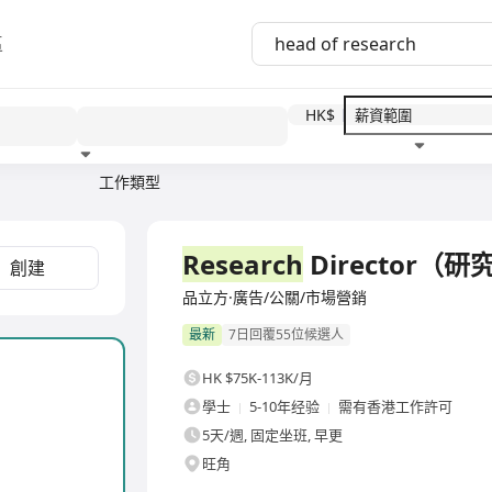
區
HK$
工作類型
教育程度
福利待遇
全職
Research
Director（
創建
品立方·廣告/公關/市場營銷
最新
7日回覆55位候選人
HK $75K-113K/月
學士
5-10年经验
需有香港工作許可
5天/週, 固定坐班, 早更
旺角