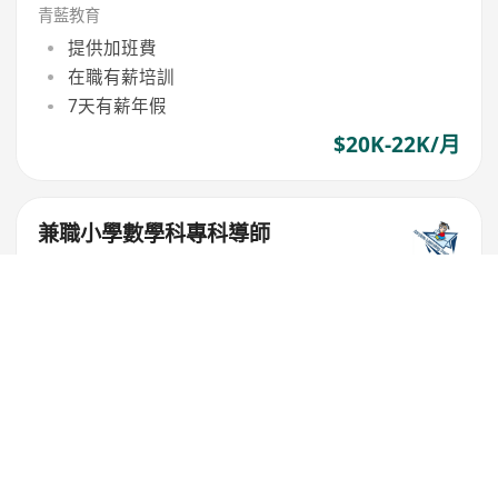
青藍教育
提供加班費
在職有薪培訓
7天有薪年假
$20K-22K/月
兼職小學數學科專科導師
AIRPLUS
彈性工時
$100-200/小時
全職理科老師
香港升學中心
享有生日假