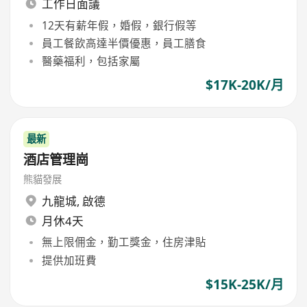
工作日面議
12天有薪年假，婚假，銀行假等
員工餐飲高達半價優惠，員工膳食
醫藥福利，包括家屬
$17K-20K/月
最新
酒店管理崗
熊貓發展
九龍城
,
啟德
月休4天
無上限佣金，勤工獎金，住房津貼
提供加班費
$15K-25K/月