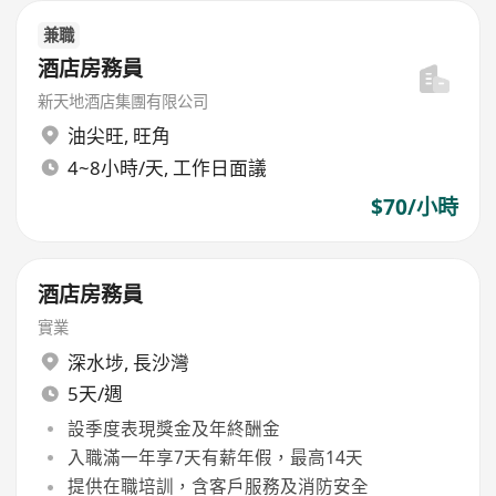
兼職
酒店房務員
新天地酒店集團有限公司
油尖旺
,
旺角
4~8小時/天, 工作日面議
$70/小時
酒店房務員
實業
深水埗
,
長沙灣
5天/週
設季度表現獎金及年終酬金
入職滿一年享7天有薪年假，最高14天
提供在職培訓，含客戶服務及消防安全