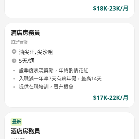
$18K-23K/月
酒店房務員
如是實業
油尖旺
,
尖沙咀
5天/週
設季度表現獎勵，年終酌情花紅
入職滿一年享7天有薪年假，最高14天
提供在職培訓，晉升機會
$17K-22K/月
最新
酒店房務員