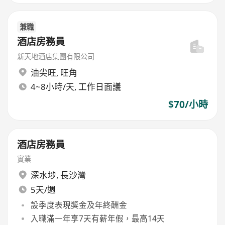
兼職
酒店房務員
新天地酒店集團有限公司
油尖旺
,
旺角
4~8小時/天, 工作日面議
$70/小時
酒店房務員
實業
深水埗
,
長沙灣
5天/週
設季度表現獎金及年終酬金
入職滿一年享7天有薪年假，最高14天