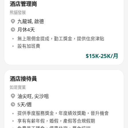
酒店管理崗
熊貓發展
九龍城
,
啟德
月休4天
無上限佣金提成，勤工獎金，提供住房津貼
設有加班費
$15K-25K/月
酒店接待員
如是實業
油尖旺
,
尖沙咀
5天/週
提供季度服務獎金，年度績效獎勵，晉升機會
享有有薪年假，婚假，產假等合規假期