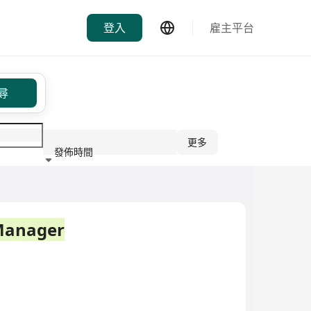
登入
雇主平台
尋
更多
發佈時間
行業
anager