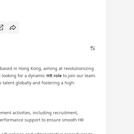
ased in Hong Kong, aiming at revolutionizing
e looking for a dynamic
HR role
to join our team.
op talent globally and fostering a high-
nt activities, including recruitment,
performance support to ensure smooth HR