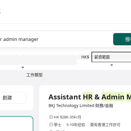
區
搜
HK$
工作類型
教育程度
福利待遇
全職
Assistant
HR
&
Admin
M
創建
BKJ Technology Limited·財務/金融
HK $28K-35K/月
學士
5-10年经验
需有香港工作許可