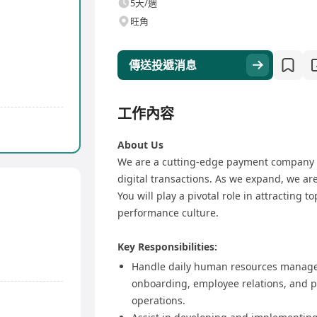
5天/週
旺角
傳送投遞消息
工作內容
About Us
We are a cutting-edge payment company b
digital transactions. As we expand, we ar
You will play a pivotal role in attracting t
performance culture.
Key Responsibilities:
Handle daily human resources manageme
onboarding, employee relations, and 
operations.