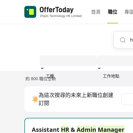
首頁
職位
專
工種
工作地點
約 800 職位空缺
經驗
為這次搜尋的未來上新職位創建
訂閱
Assistant
HR
&
Admin
Manager