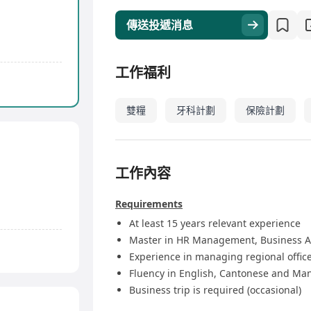
傳送投遞消息
工作福利
雙糧
牙科計劃
保險計劃
工作內容
Requirements
At least 15 years relevant experience
Master in HR Management, Business Adm
Experience in managing regional office
Fluency in English, Cantonese and Ma
Business trip is required (occasional)