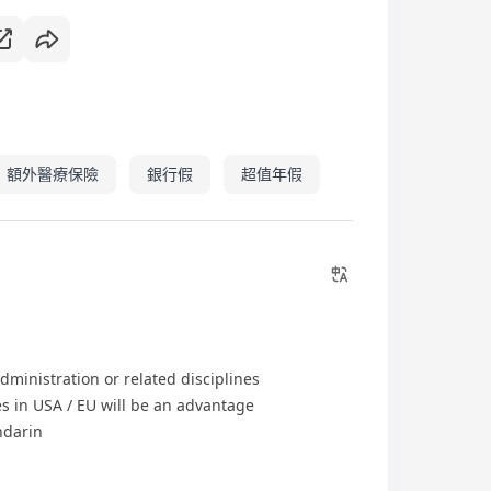
額外醫療保險
銀行假
超值年假
inistration or related disciplines
s in USA / EU will be an advantage
ndarin