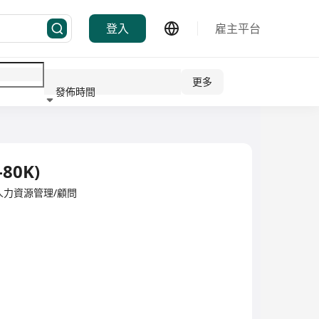
登入
雇主平台
更多
發佈時間
行業
-80K)
ited·人力資源管理/顧問