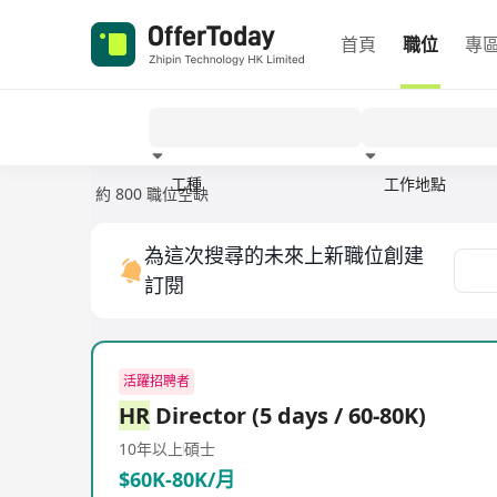
首頁
職位
專
工種
工作地點
約 800 職位空缺
經驗
為這次搜尋的未來上新職位創建
訂閱
活躍招聘者
HR
Director (5 days / 60-80K)
10年以上
碩士
$60K-80K/月