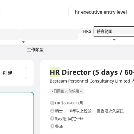
區
HK$
工作類型
教育程度
福利待遇
全職
HR
Director (5 days / 60
創建
Besteam Personnel Consultancy Lim
7日回覆38位候選人
HK $60K-80K/月
碩士
10年以上经验
僅香港永久居民
5天/週, 固定坐班
葵涌