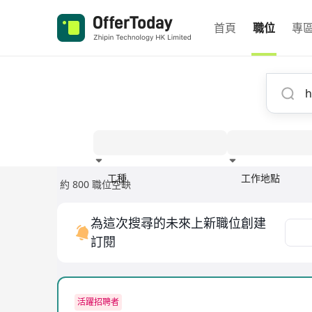
首頁
職位
專
工種
工作地點
約 800 職位空缺
經驗
為這次搜尋的未來上新職位創建
訂閱
活躍招聘者