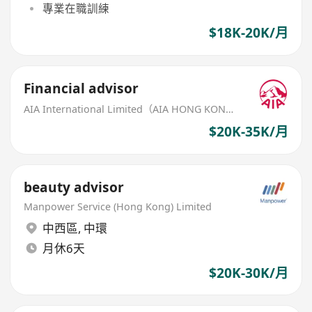
專業在職訓練
$18K-20K/月
Financial advisor
AIA International Limited（AIA HONG KONG）
$20K-35K/月
beauty advisor
Manpower Service (Hong Kong) Limited
中西區
,
中環
月休6天
$20K-30K/月