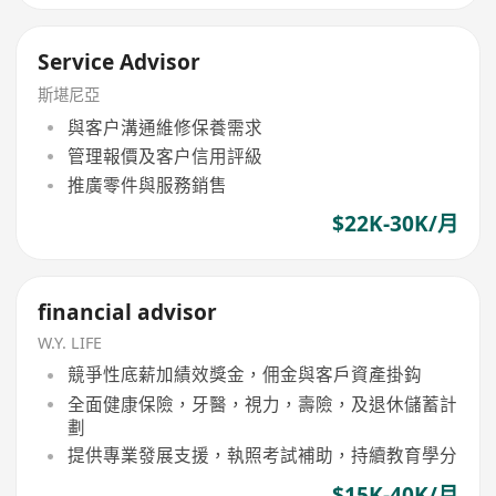
Service Advisor
斯堪尼亞
與客户溝通維修保養需求
管理報價及客户信用評級
推廣零件與服務銷售
$22K-30K/月
financial advisor
W.Y. LIFE
競爭性底薪加績效獎金，佣金與客戶資產掛鈎
全面健康保險，牙醫，視力，壽險，及退休儲蓄計
劃
提供專業發展支援，執照考試補助，持續教育學分
$15K-40K/月