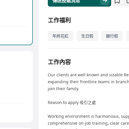
傳送投遞消息
工作福利
年終花紅
生日假
銀行假
工作內容
Our clients are well known and sizable Re
expanding their frontline teams in branch
join their family.
Reason to apply 吸引之處
Working environment is harmonious, suppo
comprehensive on-job training, clear care