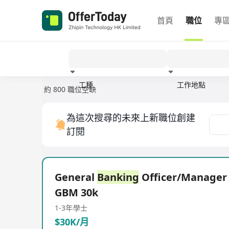
首頁
職位
專
工種
工作地點
約 800 職位空缺
經驗
為這次搜尋的未來上新職位創建
訂閱
General
Banking
Officer/Manager
GBM 30k
1-3年
學士
$30K/月