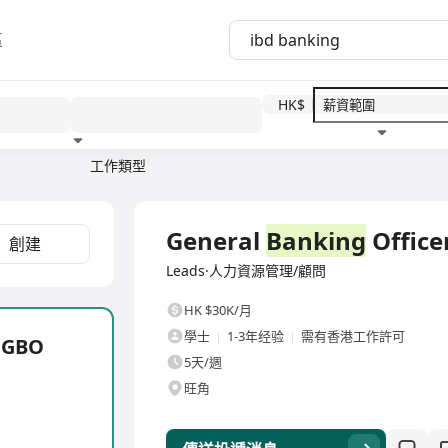
區
HK$
工作類型
教育程度
福利待遇
全職
General
Banking
Offic
創建
Leads·人力資源管理/顧問
HK $30K/月
學士
1-3年经验
需有香港工作許可
 GBO
5天/週
旺角