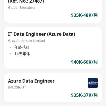
(Ref. No.: 27487)
Global Executive
$35K-48K/月
IT Data Engineer (Azure Data)
Grey Anderson Limited
年終花紅
14天年休
$40K-60K/月
Azure Data Engineer
INFOSIGHT
$35K-37K/月