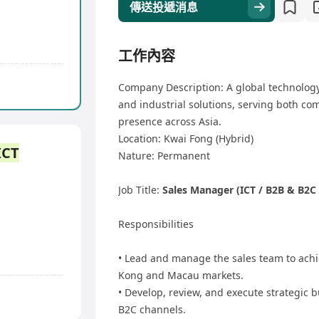
傳送投遞消息
工作內容
Company Description: A global technology
and industrial solutions, serving both c
presence across Asia.
Location: Kwai Fong (Hybrid)
ICT
Nature: Permanent
Job Title:
Sales Manager (ICT / B2B & B2C
Responsibilities
• Lead and manage the sales team to achi
Kong and Macau markets.
• Develop, review, and execute strategic 
B2C channels.