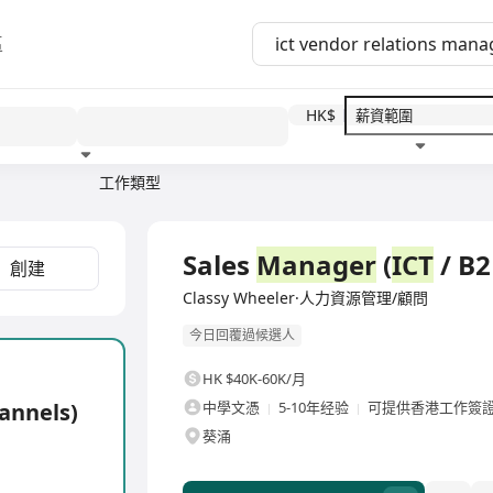
區
HK$
工作類型
教育程度
福利待遇
全職
Sales
Manager
(
ICT
/ B2
創建
Classy Wheeler·人力資源管理/顧問
今日回覆過候選人
HK $40K-60K/月
annels)
中學文憑
5-10年经验
可提供香港工作簽
葵涌