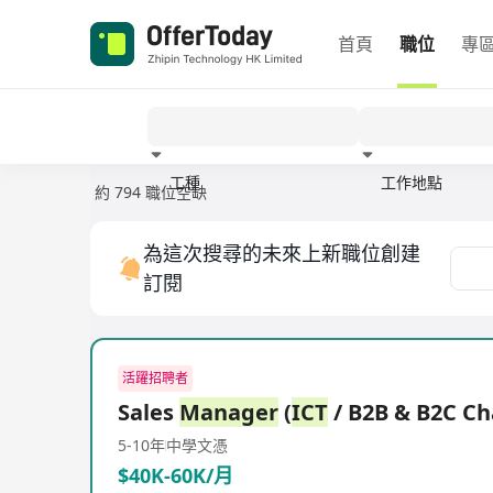
首頁
職位
專
工種
工作地點
約 794 職位空缺
經驗
為這次搜尋的未來上新職位創建
訂閱
活躍招聘者
Sales
Manager
(
ICT
/ B2B & B2C Ch
5-10年
中學文憑
$40K-60K/月