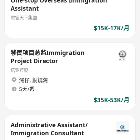
One-stop Overseas Immigration
Assistant
眾睿天下集團
$15K-17K/月
移民项目总监Immigration
Project Director
诺亚控股
灣仔
,
銅鑼灣
5天/週
$35K-53K/月
Administrative Assistant/
Immigration Consultant