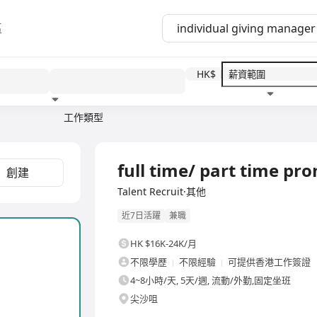
區
HK$
工作類型
教育程度
福利待遇
全職
full time/ part time pr
創建
Talent Recruit·其他
近7日活躍
兼職
HK $16K-24K/月
不限學歷
不限經驗
可提供香港工作簽證
4~8小時/天, 5天/週, 流動/外勤,固定坐班
尖沙咀