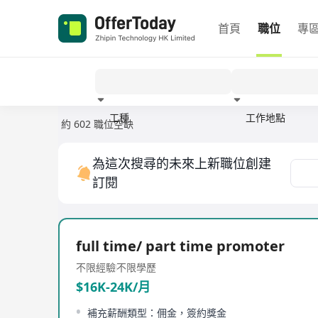
首頁
職位
專
工種
工作地點
約 602 職位空缺
經驗
為這次搜尋的未來上新職位創建
訂閱
full time/ part time promoter
不限經驗
不限學歷
$16K-24K/月
補充薪酬類型：佣金，簽約獎金