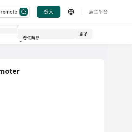
登入
雇主平台
更多
發佈時間
行業
omoter