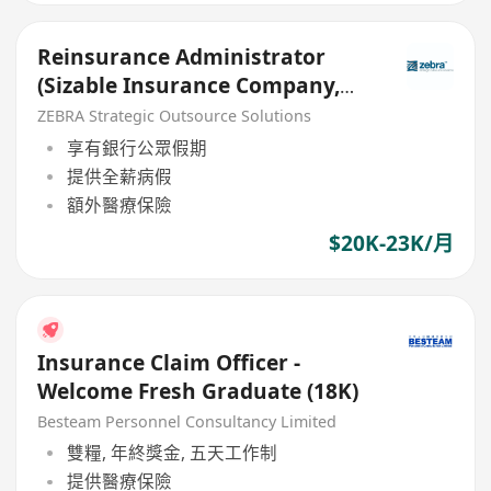
Reinsurance Administrator
(Sizable Insurance Company,
Renewable Contract)
ZEBRA Strategic Outsource Solutions
享有銀行公眾假期
提供全薪病假
額外醫療保險
$20K-23K/月
Insurance Claim Officer -
Welcome Fresh Graduate (18K)
Besteam Personnel Consultancy Limited
雙糧, 年終獎金, 五天工作制
提供醫療保險