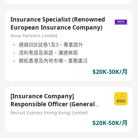
Insurance Specialist (Renowned
European Insurance Company)
Nova Partners Limited
通過IIQE試卷1及3，專業提升
流利粵語及英語，溝通無阻
開拓香港及內地市場，業務廣泛
$20K-30K/月
[Insurance Company]
Responsible Officer (General
Insurance)
Recruit Express (Hong Kong) Limited
$20K-50K/月