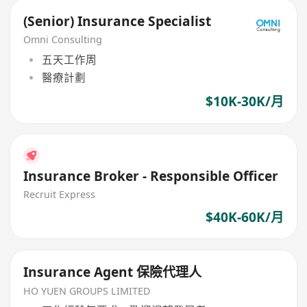
(Senior) Insurance Specialist
Omni Consulting
五天工作周
醫療計劃
$10K-30K/月
Insurance Broker - Responsible Officer
Recruit Express
$40K-60K/月
Insurance Agent 保險代理人
HO YUEN GROUPS LIMITED