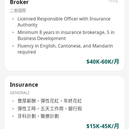
Broker
二泰國際
Licensed Responsible Officer with Insurance
Authority
Minimum 8 years in insurance brokerage, 5 in
Business Development
Fluency in English, Cantonese, and Mandarin
required
$40K-60K/月
Insurance
GENERALI
豐厚薪酬，彈性花紅，年終花紅
彈性工時，五天工作周，銀行假
牙科計劃，醫療計劃
$15K-45K/月