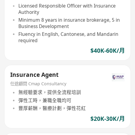
Licensed Responsible Officer with Insurance
Authority
Minimum 8 years in insurance brokerage, 5 in
Business Development
Fluency in English, Cantonese, and Mandarin
required
$40K-60K/月
Insurance Agent
仕途顧問 Cmap Consultancy
無經驗要求，提供全流程培訓
彈性工時，兼職全職均可
豐厚薪酬，醫療計劃，彈性花紅
$20K-30K/月