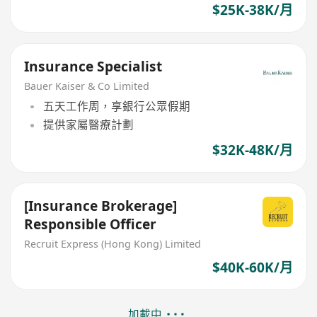
$25K-38K/月
Insurance Specialist
Bauer Kaiser & Co Limited
五天工作周，享銀行公眾假期
提供家屬醫療計劃
$32K-48K/月
[Insurance Brokerage]
Responsible Officer
Recruit Express (Hong Kong) Limited
$40K-60K/月
加載中