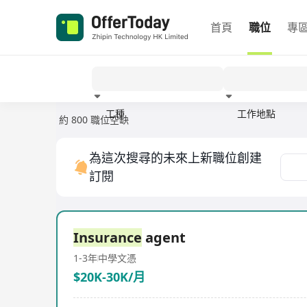
首頁
職位
專
工種
工作地點
約 800 職位空缺
經驗
為這次搜尋的未來上新職位創建
訂閱
Insurance
agent
1-3年
中學文憑
$20K-30K/月