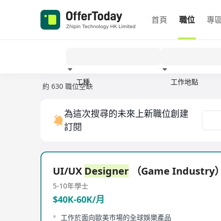
首頁
職位
專
工種
工作地點
約 630 職位空缺
經驗
為這次搜尋的未來上新職位創建
訂閱
UI/UX
Designer
（Game Industry
5-10年
學士
$40K-60K/月
工作於面向歐美市場的全球娛樂產品