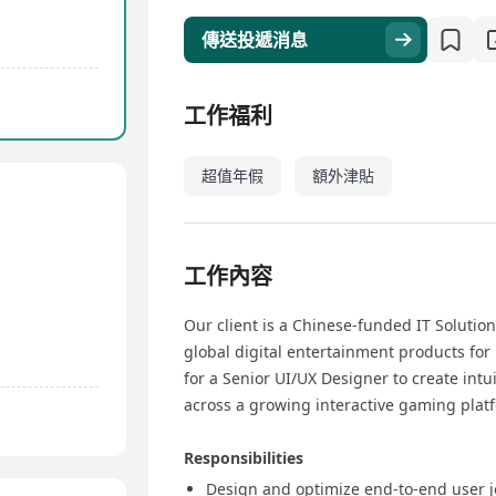
傳送投遞消息
工作福利
超值年假
額外津貼
工作內容
Our client is a Chinese-funded IT Soluti
global digital entertainment products fo
for a Senior UI/UX Designer to create intu
across a growing interactive gaming plat
Responsibilities
Design and optimize end-to-end user j