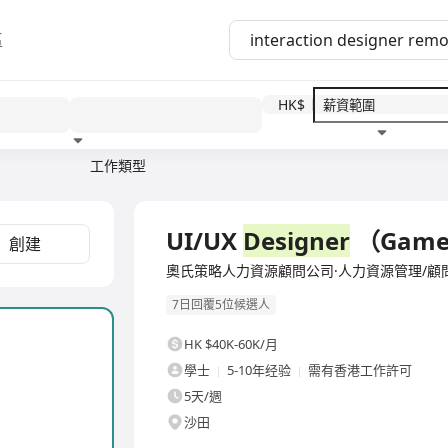
區
HK$
工作類型
教育程度
福利待遇
全職
UI/UX
Designer
（Game 
創建
奧氏策略人力資源顧問公司·人力資源管理/顧
7日回覆5位候選人
）
HK $40K-60K/月
學士
5-10年经验
需有香港工作許可
5天/週
沙田