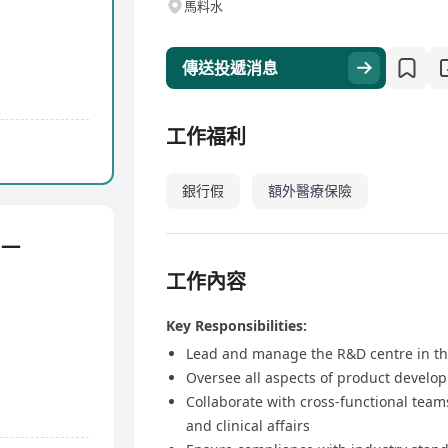
馬料水
傳送投遞消息
工作福利
銀行假
額外醫療保險
 —
工作內容
Key Responsibilities:
Lead and manage the R&D centre in th
Oversee all aspects of product develo
Collaborate with cross-functional team
and clinical affairs