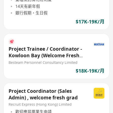
14天有薪年假
銀行假期，生日假
$17K-19K/月
Project Trainee / Coordinator -
Kowloon Bay (Welcome Fresh
Graduate) 18K - 19K
Besteam Personnel Consultancy Limited
$18K-19K/月
Project Coordinator (Sales
Admin) , welcome fresh grad
Recruit Express (Hong Kong) Limited
歡迎應屆畢業生申請