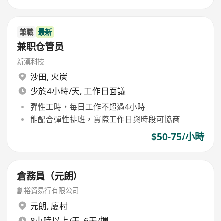
兼職
最新
兼职仓管员
新漢科技
沙田
,
火炭
少於4小時/天, 工作日面議
彈性工時，每日工作不超過4小時
能配合彈性排班，實際工作日與時段可協商
$50-75/小時
倉務員（元朗）
創裕貿易行有限公司
元朗
,
廈村
8小時以上/天, 6天/週