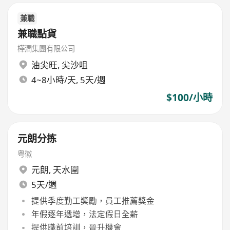
兼職
兼職點貨
樺潤集團有限公司
油尖旺
,
尖沙咀
4~8小時/天, 5天/週
$100/小時
元朗分拣
粤徽
元朗
,
天水圍
5天/週
提供季度勤工獎勵，員工推薦獎金
年假逐年遞增，法定假日全薪
提供職前培訓，晉升機會