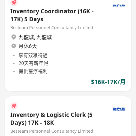
Inventory Coordinator (16K -
17K) 5 Days
Besteam Personnel Consultancy Limited
九龍城
,
九龍城
月休6天
享有双粮待遇
20天有薪年假
提供医疗福利
$16K-17K/月
Inventory & Logistic Clerk (5
Days) 17K - 18K
Besteam Personnel Consultancy Limited