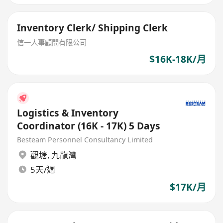
Inventory Clerk/ Shipping Clerk
信一人事顧問有限公司
$16K-18K/月
Logistics & Inventory
Coordinator (16K - 17K) 5 Days
Besteam Personnel Consultancy Limited
觀塘
,
九龍灣
5天/週
$17K/月