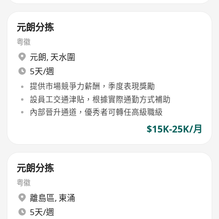
元朗分拣
粤徽
元朗
,
天水圍
5天/週
提供市場競爭力薪酬，季度表現獎勵
設員工交通津貼，根據實際通勤方式補助
內部晉升通道，優秀者可轉任高級職級
$15K-25K/月
元朗分拣
粤徽
離島區
,
東涌
5天/週