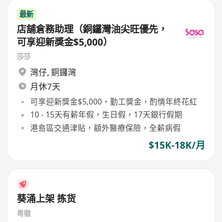
最新
店舖倉務助理（銅鑼灣油尖旺優先，
可享迎新獎金$5,000）
莎莎
灣仔
,
銅鑼灣
月休7天
可享迎新獎金$5,000，勤工獎金，酌情年終花紅
10 - 15天有薪年假，生日假，17天銀行假期
港島區交通津貼，額外醫療保險，全薪病假
$15K-18K/月
葵涌上架 拣货
粤徽