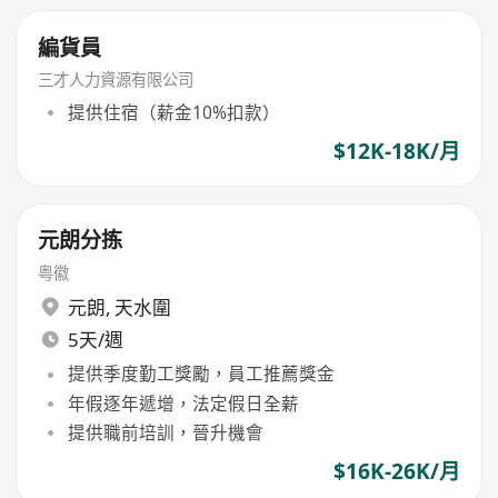
編貨員
三才人力資源有限公司
提供住宿（薪金10%扣款）
$12K-18K/月
元朗分拣
粤徽
元朗
,
天水圍
5天/週
提供季度勤工獎勵，員工推薦獎金
年假逐年遞增，法定假日全薪
提供職前培訓，晉升機會
$16K-26K/月