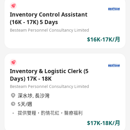
Inventory Control Assistant
(16K - 17K) 5 Days
Besteam Personnel Consultancy Limited
$16K-17K/月
Inventory & Logistic Clerk (5
Days) 17K - 18K
Besteam Personnel Consultancy Limited
深水埗
,
長沙灣
5天/週
提供雙糧，酌情花紅，醫療福利
$17K-18K/月