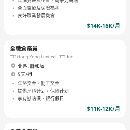
年底雙薪及花紅，競爭力薪酬
全面醫療及保險福利
良好職業發展機會
$14K-16K/月
全職倉務員
TTI Hong Kong Limited - TTI Inc.
北區
,
聯和墟
5天/週
年终奖金，勤工奖金
提供牙科计划，保险计划
享有慰唁假，银行假日
$11K-12K/月