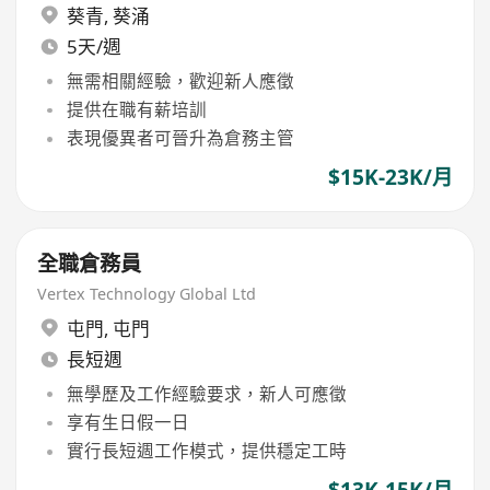
葵青
,
葵涌
5天/週
無需相關經驗，歡迎新人應徵
提供在職有薪培訓
表現優異者可晉升為倉務主管
$15K-23K/月
全職倉務員
Vertex Technology Global Ltd
屯門
,
屯門
長短週
無學歷及工作經驗要求，新人可應徵
享有生日假一日
實行長短週工作模式，提供穩定工時
$13K-15K/月