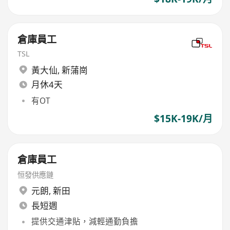
倉庫員工
TSL
黃大仙
,
新蒲崗
月休4天
有OT
$15K-19K/月
倉庫員工
恒發供應鏈
元朗
,
新田
長短週
提供交通津貼，減輕通勤負擔