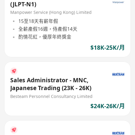
(JLPT-N1)
Manpower Service (Hong Kong) Limited
15至18天有薪年假
全薪產假16週，侍產假14天
酌情花紅，優厚年終獎金
$18K-25K/月
Sales Administrator - MNC,
Japanese Trading (23K - 26K)
Besteam Personnel Consultancy Limited
$24K-26K/月