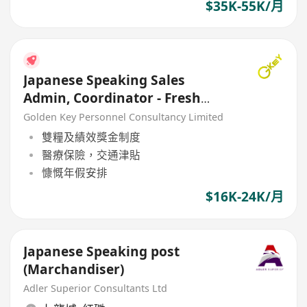
$35K-55K/月
Japanese Speaking Sales
Admin, Coordinator - Fresh
welcome
Golden Key Personnel Consultancy Limited
雙糧及績效獎金制度
醫療保險，交通津貼
慷慨年假安排
$16K-24K/月
Japanese Speaking post
(Marchandiser)
Adler Superior Consultants Ltd