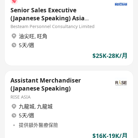
Senior Sales Executive
(Japanese Speaking) Asia
Market (25K - 30K) 5 days
Besteam Personnel Consultancy Limited
油尖旺
,
旺角
5天/週
$25K-28K/月
Assistant Merchandiser
(Japanese Speaking)
RISE ASIA
九龍城
,
九龍城
5天/週
提供額外醫療保險
$16K-19K/月