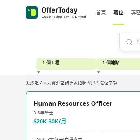
首頁
職位
專
1 個工種
1 個地點
尖沙咀 / 人力資源諮詢專家招聘
約 12 職位空缺
經驗
Human Resources Officer
3-5年
學士
$20K-30K/月
UNIBUY奢侈品•免税奥莱