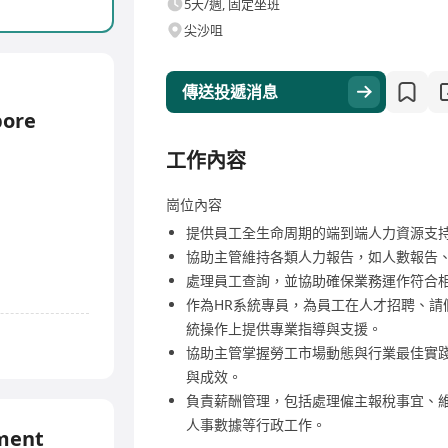
5天/週, 固定坐班
尖沙咀
傳送投遞消息
pore
工作內容
崗位內容
提供員工全生命周期的端到端人力資源支
協助主管維持各類人力報告，如人數報告
處理員工查詢，並協助確保業務運作符合
作為HR系統專員，為員工在人才招聘、請
統操作上提供專業指導與支援。
協助主管掌握勞工市場動態與行業最佳實
與成效。
負責薪酬管理，包括處理僱主報稅事宜、
人事數據等行政工作。
tment