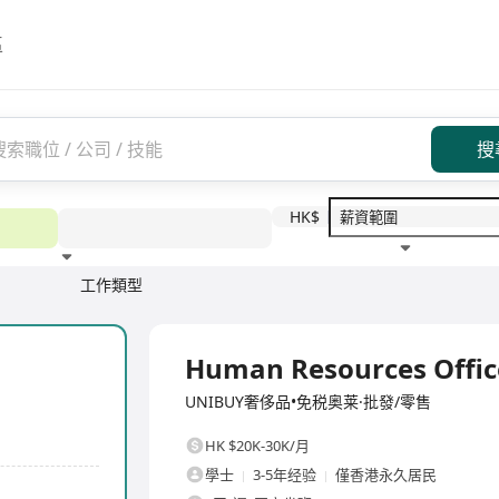
區
搜
HK$
工作類型
教育程度
福利待遇
全職
Human Resources Offic
UNIBUY奢侈品•免税奥莱·批發/零售
HK $20K-30K/月
學士
3-5年经验
僅香港永久居民