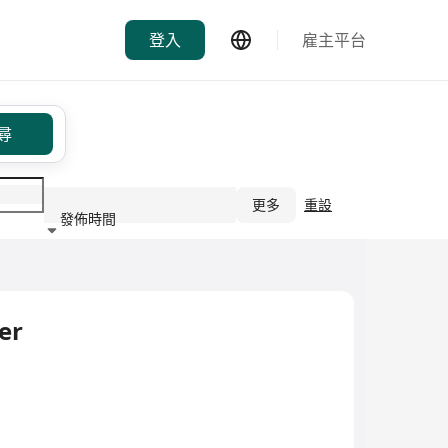
登入
雇主平台
尋
更多
重設
發佈時間
行業
er