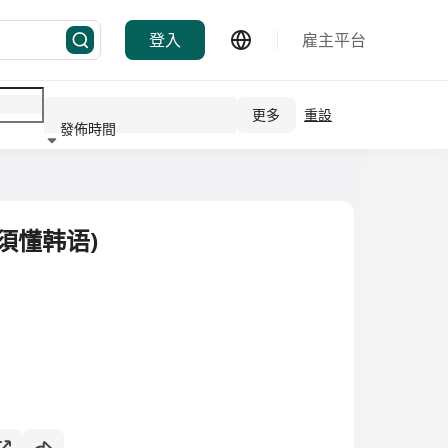
登入
雇主平台
更多
重設
發佈時間
行業
(須懂韩语)