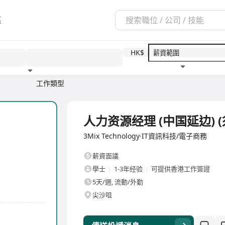
區
HK$
工作類型
教育程度
福利待遇
全職
人力资源经理 (中国延边) 
3Mix Technology·IT資訊科技/電子商務
薪資面議
學士
1-3年经验
可提供香港工作簽證
5天/週, 流動/外勤
尖沙咀