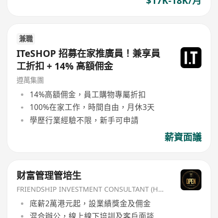
$17K-18K/月
兼職
ITeSHOP 招募在家推廣員！兼享員
工折扣 + 14% 高額佣金
遵萬集團
14%高額佣金，員工購物專屬折扣
100%在家工作，時間自由，月休3天
學歷行業經驗不限，新手可申請
薪資面議
财富管理管培生
FRIENDSHIP INVESTMENT CONSULTANT (HK) CO
底薪2萬港元起，設業績獎金及佣金
混合辦公，線上線下培訓及客戶面談