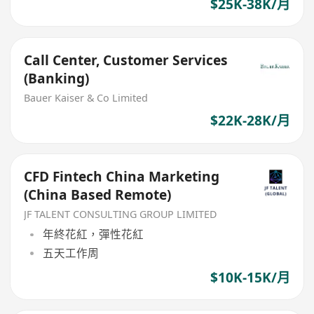
$25K-38K/月
Call Center, Customer Services
(Banking)
Bauer Kaiser & Co Limited
$22K-28K/月
CFD Fintech China Marketing
(China Based Remote)
JF TALENT CONSULTING GROUP LIMITED
年終花紅，彈性花紅
五天工作周
$10K-15K/月