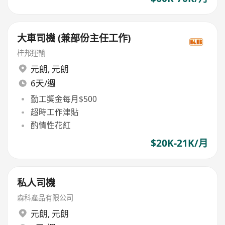
大車司機 (兼部份主任工作)
桂邦運輸
元朗
,
元朗
6天/週
勤工獎金每月$500
超時工作津貼
酌情性花紅
$20K-21K/月
私人司機
森科產品有限公司
元朗
,
元朗