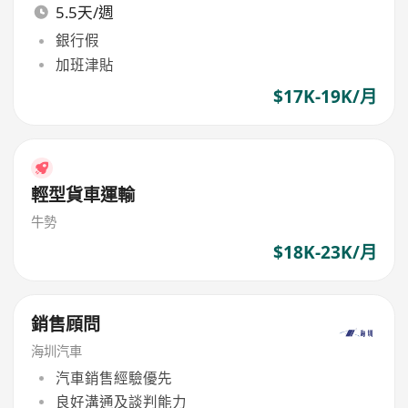
5.5天/週
銀行假
加班津貼
$17K-19K/月
輕型貨車運輸
牛勢
$18K-23K/月
銷售頋問
海圳汽車
汽車銷售經驗優先
良好溝通及談判能力