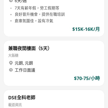
6天/週
7天有薪年假，勞工假期等
良好晉升機會，提供在職培訓
倉庫氛圍佳，設有冷氣
$15K-16K/月
兼職夜間樓面（5天）
大飯糖
元朗
,
元朗
工作日面議
$70-75/小時
DSE全科老師
載道資訊