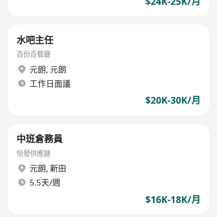
$24K-25K/月
水吧主任
百份百餐廳
元朗
,
元朗
工作日面議
$20K-30K/月
中班倉務員
恒發供應鏈
元朗
,
新田
5.5天/週
$16K-18K/月