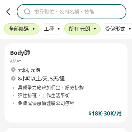
全部篩選
工種
所有 元朗
受僱形式
Body師
AMAY
元朗
,
元朗
8小時以上/天, 5天/週
具競爭力底薪加佣金，績效掛鉤
彈性排班，工作生活平衡
免費或優惠價體驗公司療程
$18K-30K/月