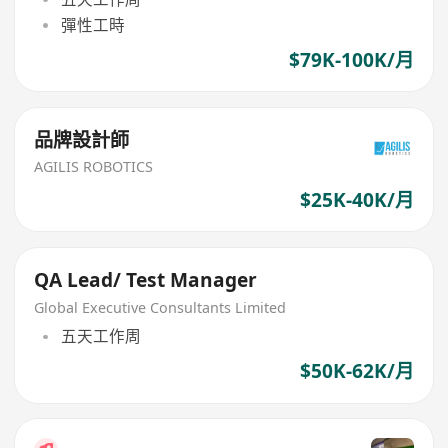
彈性工時
$79K-100K/月
品牌設計師
AGILIS ROBOTICS
$25K-40K/月
QA Lead/ Test Manager
Global Executive Consultants Limited
五天工作周
$50K-62K/月