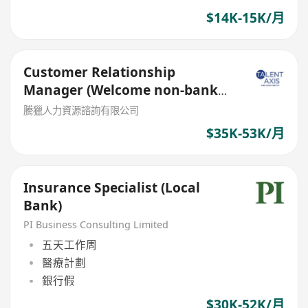
$14K-15K/月
Customer Relationship
Manager (Welcome non-bank
sales person)
騰獵人力資源諮詢有限公司
$35K-53K/月
Insurance Specialist (Local
Bank)
PI Business Consulting Limited
五天工作周
醫療計劃
銀行假
$30K-52K/月