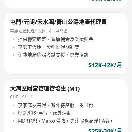
屯門/元朗/天水圍/青山公路地產代理員
中原地產代理有限公司 - 屯門區
提供穩定底薪，豐厚佣金及業績獎金
享勞工假期，設獎勵假期制度
免費地產牌照考試支援，專業培訓
$12K-42K/月
大灣區財富管理管培生 (MT)
CHEUK LUN
享家庭友善假，額外待產假，生日假
特别/额外事假，額外津貼
MDRT導師 Marco 帶教，專注服務高淨值客戶
$25K-38K/月