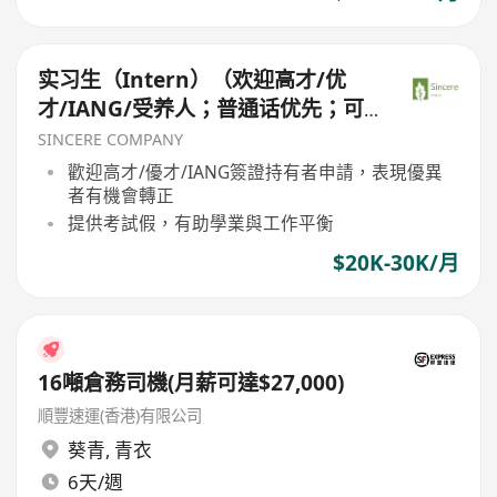
实习生（Intern）（欢迎高才/优
才/IANG/受养人；普通话优先；可
转正/续签）
SINCERE COMPANY
歡迎高才/優才/IANG簽證持有者申請，表現優異
者有機會轉正
提供考試假，有助學業與工作平衡
$20K-30K/月
16噸倉務司機(月薪可達$27,000)
順豐速運(香港)有限公司
葵青
,
青衣
6天/週