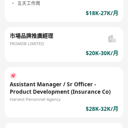
五天工作周
$18K-27K/月
市場品牌推廣經理
FROMDB LIMITED
$20K-30K/月
Assistant Manager / Sr Officer -
Product Development (Insurance Co)
Harvest Personnel Agency
$28K-32K/月