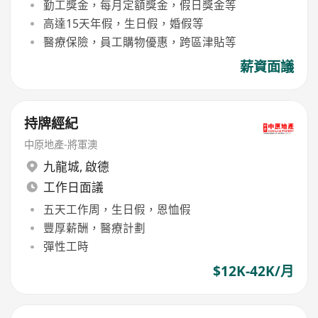
勤工獎金，每月定額獎金，假日獎金等
高達15天年假，生日假，婚假等
醫療保險，員工購物優惠，跨區津貼等
薪資面議
持牌經紀
中原地產-將軍澳
九龍城
,
啟德
工作日面議
五天工作周，生日假，恩恤假
豐厚薪酬，醫療計劃
彈性工時
$12K-42K/月