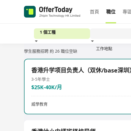
首頁
職位
專
1 個工種
工作地點
學生服務招聘
約 26 職位空缺
經驗
香港升学项目负责人（双休/base深圳
3-5年
學士
$25K-40K/月
威學教育