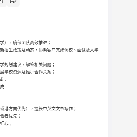
小学），确保团队高效推进；
最新招生政策及动态，协助客户完成访校、面试及入学
升学规划建议，解答相关问题；
拓展学校资源及维护合作关系；
成；
完成。
（香港方向优先），擅长中英文文书写作；
经验者优先；
和细心；