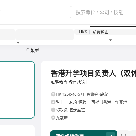
區
HK$
工作類型
教育程度
福利待遇
全職
香港升学项目负责人（双休/
）
威學教育·教育/培訓
HK $25K-40K/月
,
高傭金+底薪
學士
3-5年经验
可提供香港工作簽證
5天/週, 固定坐班
九龍塘