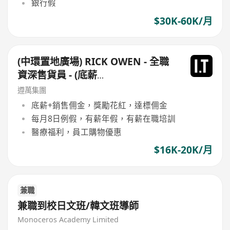
銀行假
$30K-60K/月
(中環置地廣場) RICK OWEN - 全職
資深售貨員 - (底薪
$16,500-$17,500+佣+勤工$500)
遵萬集團
+每月8日例假
底薪+銷售佣金，獎勵花紅，達標佣金
每月8日例假，有薪年假，有薪在職培訓
醫療福利，員工購物優惠
$16K-20K/月
兼職
兼職到校日文班/韓文班導師
Monoceros Academy Limited