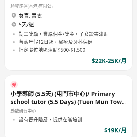
順豐速運(香港)有限公司
葵青
,
青衣
5天/週
勤工獎勵，豐厚佣金/獎金，子女讀書津貼
有薪年假12日起，醫療及牙科保健
指定職位地區津貼$500-$1,500
$22K-25K/月
小學導師 (5.5天) (屯門市中心)/ Primary
school tutor (5.5 Days) (Tuen Mun Town
Centre)
勵致研習中心
設有晉升階層，提供在職培訓
$19K/月