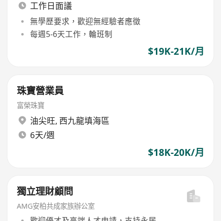
工作日面議
無學歷要求，歡迎無經驗者應徵
每週5-6天工作，輪班制
$19K-21K/月
珠寶營業員
富榮珠寶
油尖旺
,
西九龍填海區
6天/週
$18K-20K/月
獨立理財顧問
AMG安柏共成家族辦公室
歡迎優才及高端人才申請，支持永居