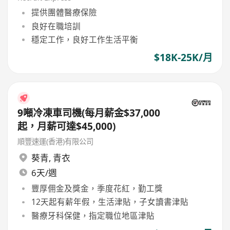
提供團體醫療保險
良好在職培訓
穩定工作，良好工作生活平衡
$18K-25K/月
9噸冷凍車司機(每月薪金$37,000
起，月薪可達$45,000)
順豐速運(香港)有限公司
葵青
,
青衣
6天/週
豐厚佣金及獎金，季度花紅，勤工獎
12天起有薪年假，生活津貼，子女讀書津貼
醫療牙科保健，指定職位地區津貼