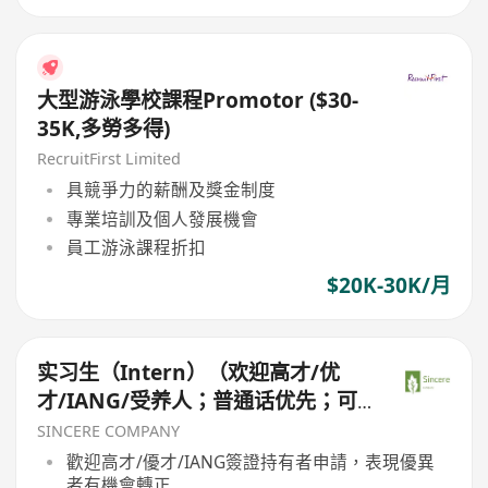
大型游泳學校課程Promotor ($30-
35K,多勞多得)
RecruitFirst Limited
具競爭力的薪酬及獎金制度
專業培訓及個人發展機會
員工游泳課程折扣
$20K-30K/月
实习生（Intern）（欢迎高才/优
才/IANG/受养人；普通话优先；可
转正/续签）
SINCERE COMPANY
歡迎高才/優才/IANG簽證持有者申請，表現優異
者有機會轉正